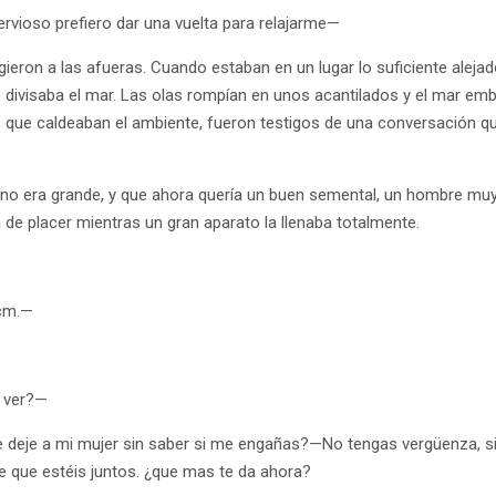
rvioso prefiero dar una vuelta para relajarme—
igieron a las afueras. Cuando estaban en un lugar lo suficiente aleja
 divisaba el mar. Las olas rompían en unos acantilados y el mar 
 que caldeaban el ambiente, fueron testigos de una conversación q
 no era grande, y que ahora quería un buen semental, un hombre muy
de placer mientras un gran aparato la llenaba totalmente.
 cm.—
 ver?—
e deje a mi mujer sin saber si me engañas?—No tengas vergüenza, si
re que estéis juntos. ¿que mas te da ahora?