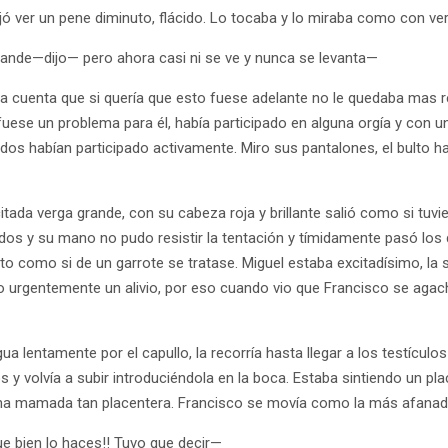
ejó ver un pene diminuto, flácido. Lo tocaba y lo miraba como con ve
nde—dijo— pero ahora casi ni se ve y nunca se levanta—
ba cuenta que si quería que esto fuese adelante no le quedaba mas 
uese un problema para él, había participado en alguna orgía y con u
s dos habían participado activamente. Miro sus pantalones, el bulto ha
itada verga grande, con su cabeza roja y brillante salió como si tuvi
dos y su mano no pudo resistir la tentación y tímidamente pasó los 
cto como si de un garrote se tratase. Miguel estaba excitadísimo, la 
o urgentemente un alivio, por eso cuando vio que Francisco se aga
ua lentamente por el capullo, la recorría hasta llegar a los testículo
 y volvía a subir introduciéndola en la boca. Estaba sintiendo un plac
una mamada tan placentera. Francisco se movía como la más afanada
ien lo haces!! Tuvo que decir—