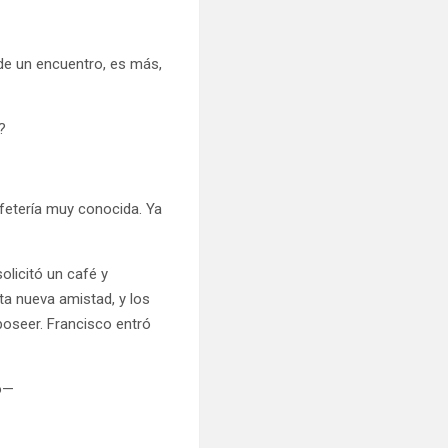
de un encuentro, es más,
?
afetería muy conocida. Ya
solicitó un café y
ta nueva amistad, y los
poseer. Francisco entró
lo—