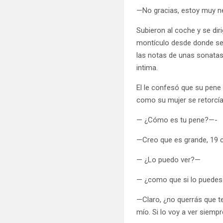
—No gracias, estoy muy ne
Subieron al coche y se dir
montículo desde donde se
las notas de unas sonatas
intima.
El le confesó que su pene
como su mujer se retorcía 
— ¿Cómo es tu pene?—-
—Creo que es grande, 19
— ¿Lo puedo ver?—
— ¿como que si lo puedes
—Claro, ¿no querrás que t
mío. Si lo voy a ver siemp