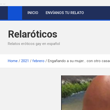
...
...
Saltar
INICIO
ENVÍANOS TU RELATO
al
contenido
Relaróticos
Relatos eróticos gay en español
Home
2021
febrero
Engañando a su mujer… con otro cas