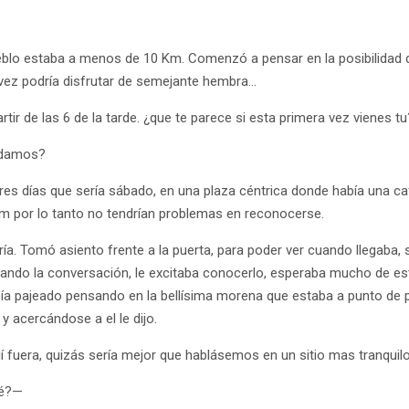
blo estaba a menos de 10 Km. Comenzó a pensar en la posibilidad 
l vez podría disfrutar de semejante hembra…
tir de las 6 de la tarde. ¿que te parece si esta primera vez vienes tu
edamos?
res días que sería sábado, en una plaza céntrica donde había una c
m por lo tanto no tendrían problemas en reconocerse.
ería. Tomó asiento frente a la puerta, para poder ver cuando llegaba, 
dando la conversación, le excitaba conocerlo, esperaba mucho de es
bía pajeado pensando en la bellísima morena que estaba a punto de 
y acercándose a el le dijo.
í fuera, quizás sería mejor que hablásemos en un sitio mas tranqui
fé?—