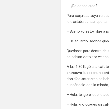
— ¿De donde eres?—
Para sorpresa suya su pue
le excitaba pensar que ta
—Bueno yo estoy libre a par
—De acuerdo, ¿donde qu
Quedaron para dentro de t
se habían visto por webca
A las 6,30 llegó a la cafet
entretuvo la espera recor
dos días anteriores se ha
buscándolo con la mirada, 
—Hola, tengo el coche aqu
—Hola, ¿no quieres un ca