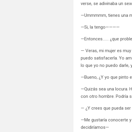
verse, se adivinaba un sex
—Ummmmm, tienes una m
—Si, la tengo————
—Entonces……. ¿que probl
— Veras, mi mujer es muy 
puedo satisfacerla. Yo am
lo que yo no puedo darle, 
—Bueno, ¿Y yo que pinto 
—Quizás sea una locura. He
con otro hombre. Podría s
— ¿Y crees que pueda ser
—Me gustaría conocerte y 
decidiríamos—