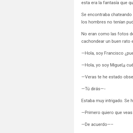
esta era la fantasía que que
Se encontraba chateando e
los hombres no tenían pudo
No eran como las fotos de
cachondear un buen rato en
—Hola, soy Francisco ¿p
—Hola, yo soy Miguel,¡¡ c
—Veras te he estado obser
—Tú dirás—-
Estaba muy intrigado. Se h
—Primero quiero que veas 
—De acuerdo—–