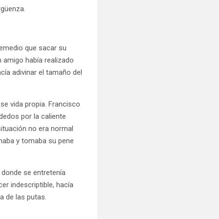
rgüenza.
remedio que sacar su
n amigo había realizado
cía adivinar el tamaño del
ese vida propia. Francisco
dedos por la caliente
situación no era normal
chaba y tomaba su pene
s donde se entretenía
er indescriptible, hacía
 de las putas.