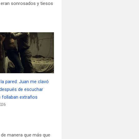
s eran sonrosados y tiesos
 la pared: Juan me clavó
 después de escuchar
follaban extraños
026
e, de manera que más que