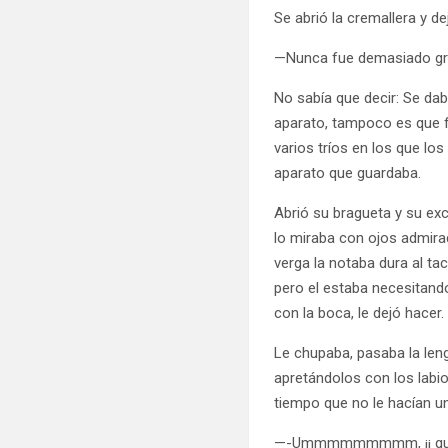
Se abrió la cremallera y d
—Nunca fue demasiado gra
No sabía que decir: Se da
aparato, tampoco es que f
varios tríos en los que lo
aparato que guardaba.
Abrió su bragueta y su exc
lo miraba con ojos admira
verga la notaba dura al ta
pero el estaba necesitand
con la boca, le dejó hacer.
Le chupaba, pasaba la leng
apretándolos con los labios
tiempo que no le hacían 
—-Ummmmmmmmm, ¡¡ que b