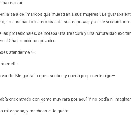
ría realizar.
n la sala de “maridos que muestran a sus mujeres”. Le gustaba ent
r, en enseñar fotos eróticas de sus esposas, y a el le volvían loco.
 las profesionales, se notaba una frescura y una naturalidad excita
 el Chat, recibió un privado.
uedes atenderme?—
uéntame!!–
vando. Me gusta lo que escribes y quería proponerte algo—
abía encontrado con gente muy rara por aquí. Y no podía ni imaginar 
a mi esposa, y me digas si te gusta.—