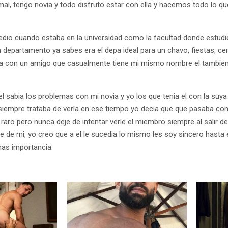
al, tengo novia y todo disfruto estar con ella y hacemos todo lo qu
edio cuando estaba en la universidad como la facultad donde estudi
 departamento ya sabes era el depa ideal para un chavo, fiestas, ce
ia con un amigo que casualmente tiene mi mismo nombre el tambi
l sabia los problemas con mi novia y yo los que tenia el con la suy
siempre trataba de verla en ese tiempo yo decia que que pasaba co
aro pero nunca deje de intentar verle el miembro siempre al salir d
 de mi, yo creo que a el le sucedia lo mismo les soy sincero hasta e
mas importancia.