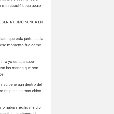
ón me recosté boca abajo
TE COGERIA COMO NUNCA EN
do que esta junto a la la
en ese momento fue como
perra yo estaba super
d con las manos que son
os.
a su pene aun dentro del
nco mi pene es mas chico
 lo habian hecho me dio
uitarle la playera el