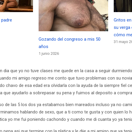
i padre
Gritos en
su verga
cómo me 
Gozando del congreso a mis 50
31 mayo 2
años
1 junio 2026
 un dia que yo no tuve clases me quede en la casa a seguir durmien
 cuando mi amigo regreso me conto que tuvo problemas con su novia 
o chavo de esa edad era olvidarla con la ayuda de la siempre fiel ce
a que ayudarlo a sobrepasar su pena y fuimos al deposito a compra
eso de las 5 los dos ya estabamos bien mareados incluso ya no cam
terminamos hablando de sexo, que a ti como te gusta y con quien lo 
atica yo me fui poniendo cachondo y cuando me di cuanta yo ya tenia
pena asi que termine con la platica y le dije a mi amigo que ya ten