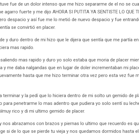
tuve fue de un dolor intenso que me hizo separarme de el no se cu
me agarro fuerte y me dijo AHORA SI PUTITA YA SENTISTE LO QUE 
r pero despacio y así fue me lo metió de nuevo despacio y fue entra
entía se convirtió en placer.
e y duro dentro de mi hizo que le dijera que sentía que me partía e
ciera mas rapido.
 saliendo mas rapido y duro yo solo estaba que moria de placer mien
da y me daba nalgandas que en lugar de doler incrementaban mi pla
vamente hasta que me hizo terminar otra vez pero esta vez fue me
a terminar y la pedí que lo hiciera dentro de mi solto un gemido de 
para penetrarme lo mas adentro que pudiera yo solo sentí su leche
ímuy rico y di mi ultimo gemido de placer.
 nos abrazamos con brazos y piernas lo ultimo que recuerdo es qu
ge si de lo que se pierde tu vieja y nos quedamos dormidos hasta el 