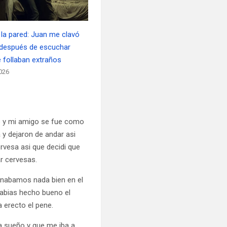
 la pared: Juan me clavó
 después de escuchar
follaban extraños
026
do y mi amigo se fue como
y dejaron de andar asi
rvesa asi que decidi que
r cervesas.
inabamos nada bien en el
habias hecho bueno el
 erecto el pene.
ia sueño y que me iba a