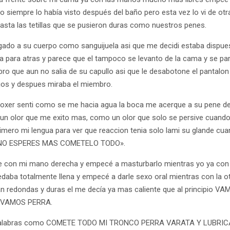
do siempre lo había visto después del baño pero esta vez lo vi de o
hasta las tetillas que se pusieron duras como nuestros penes.
egado a su cuerpo como sanguijuela asi que me decidi estaba dispue
para atras y parece que el tampoco se levanto de la cama y se pa
ro que aun no salia de su capullo asi que le desabotone el pantalon
ojos y despues miraba el miembro.
el boxer senti como se me hacia agua la boca me acerque a su pene d
un olor que me exito mas, como un olor que solo se persive cuando
imero mi lengua para ver que reaccion tenia solo lami su glande cu
S NO ESPERES MAS COMETELO TODO».
rre con mi mano derecha y empecé a masturbarlo mientras yo ya co
daba totalmente llena y empecé a darle sexo oral mientras con la ot
ran redondas y duras el me decía ya mas caliente que al principi
 VAMOS PERRA.
 palabras como COMETE TODO MI TRONCO PERRA VARATA Y LUBRI