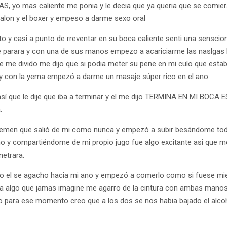
 yo mas caliente me ponia y le decia que ya queria que se comier
ntalon y el boxer y empeso a darme sexo oral
o y casi a punto de rreventar en su boca caliente senti una sensci
e parara y con una de sus manos empezo a acariciarme las naslgas
 me divido me dijo que si podia meter su pene en mi culo que estab
y con la yema empezó a darme un masaje súper rico en el ano.
sí que le dije que iba a terminar y el me dijo TERMINA EN MI BOC
.
 semen que salió de mi como nunca y empezó a subir besándome to
no y compartiéndome de mi propio jugo fue algo excitante asi que me
netrara.
ro el se agacho hacia mi ano y empezó a comerlo como si fuese mie
a algo que jamas imagine me agarro de la cintura con ambas manos 
do para ese momento creo que a los dos se nos habia bajado el alco