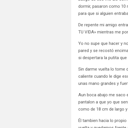
dormir, pasaron como 10 m
para que si alguien entrab
De repente mi amigo entr
TU VIDA» mientras me poní
Yo no supe que hacer y no
pared y se recostó encim
si despertara la putita que 
Sin darme vuelta lo tome 
caliente cuando le dige e
unas mano grandes y fuert
Aun boca abajo me saco el
pantalon a que yo que sen
como de 18 cm de largo y 
Él tambien hacia lo prop
vuelta y quedamos frente 