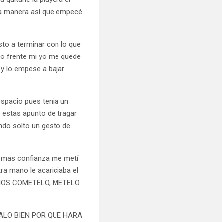
tra manera así que empecé
sto a terminar con lo que
ro frente mi yo me quede
 y lo empese a bajar
espacio pues tenia un
 estas apunto de tragar
ando solto un gesto de
n mas confianza me metí
ra mano le acariciaba el
o VAMOS COMETELO, METELO
CALO BIEN POR QUE HARA