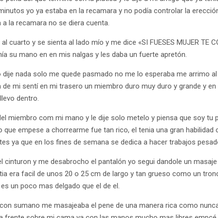
inutos yo ya estaba en la recamara y no podía controlar la erecci
a a la recamara no se diera cuenta.
a al cuarto y se sienta al lado mío y me dice «SI FUESES MUJER 
a su mano en en mis nalgas y les daba un fuerte apretón.
 dije nada solo me quede pasmado no me lo esperaba me arrimo al la
a de mi sentí en mi trasero un miembro duro muy duro y grande y 
llevo dentro.
del miembro com mi mano y le dije solo metelo y piensa que soy tu 
so que empese a chorrearme fue tan rico, el tenia una gran habilida
es ya que en los fines de semana se dedica a hacer trabajos pesad
 cinturon y me desabrocho el pantalón yo segui dandole un masaje 
tia era facil de unos 20 o 25 cm de largo y tan grueso como un tro
es un poco mas delgado que el de el.
io con sumano me masajeaba el pene de una manera rica como nunca
a frente sobre mi cama ya con las manos mucho mas libres empcé a q