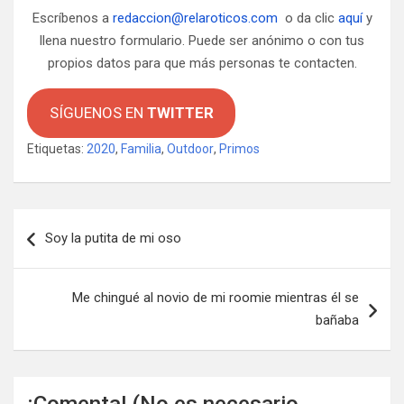
Escríbenos a
redaccion@relaroticos.com
o da clic
aquí
y
llena nuestro formulario. Puede ser anónimo o con tus
propios datos para que más personas te contacten.
SÍGUENOS EN
TWITTER
Etiquetas:
2020
,
Familia
,
Outdoor
,
Primos
Navegación
Soy la putita de mi oso
de
entradas
Me chingué al novio de mi roomie mientras él se
bañaba
¡Comenta! (No es necesario