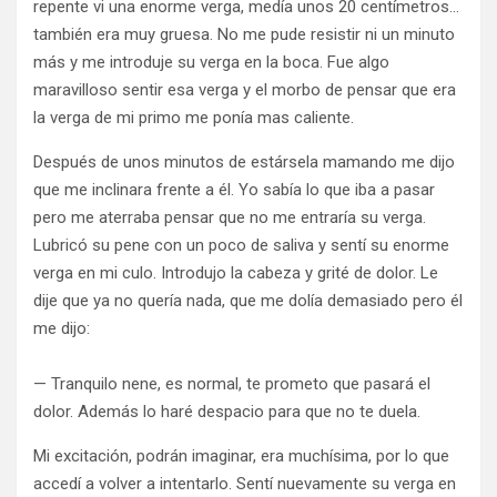
repente vi una enorme verga, medía unos 20 centímetros…
también era muy gruesa. No me pude resistir ni un minuto
más y me introduje su verga en la boca. Fue algo
maravilloso sentir esa verga y el morbo de pensar que era
la verga de mi primo me ponía mas caliente.
Después de unos minutos de estársela mamando me dijo
que me inclinara frente a él. Yo sabía lo que iba a pasar
pero me aterraba pensar que no me entraría su verga.
Lubricó su pene con un poco de saliva y sentí su enorme
verga en mi culo. Introdujo la cabeza y grité de dolor. Le
dije que ya no quería nada, que me dolía demasiado pero él
me dijo:
— Tranquilo nene, es normal, te prometo que pasará el
dolor. Además lo haré despacio para que no te duela.
Mi excitación, podrán imaginar, era muchísima, por lo que
accedí a volver a intentarlo. Sentí nuevamente su verga en