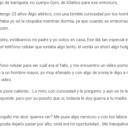
o de barriguita, no cuerpo Gym, de 63años para ese entonces,
y tengo 23 años Algo atlético, con una terrible curiosidad por los 
haba yo sé la chupaba mientras dormía, ya que cuando se emborra
ación…
oles, estábamos mi padre y yo solos en casa, Ese día tan especial 
 el teléfono celular que estaba algo lento, el vestía un short algo ho
ono celular para ver cuál era el fallo, y me encuentro un vídeo por
 a un hombre mayor, yo muy afanado y con algo de ironía le digo a m
 vídeo.
e pone caliente… Lo miro con curiosidad y le pregunto: y aún se te l
sponde: pero por su puesto que si, todavía le doy guerra a tu madre
rgullo me dice: quieres ver? Me puse algo nervioso y con los labios
podía dejarlo pasar por alto, está era mi oportunidad… Me tranquilice