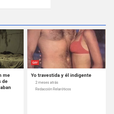
GAY
an me
Yo travestida y él indigente
s de
2 meses atrás
laban
Redacción Relaróticos