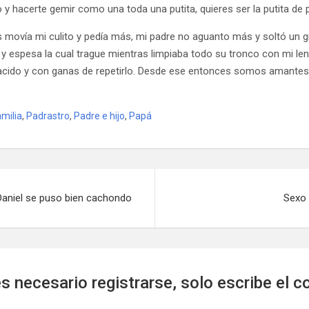
o y hacerte gemir como una toda una putita, quieres ser la putita de 
 movía mi culito y pedía más, mi padre no aguanto más y soltó un gr
e y espesa la cual trague mientras limpiaba todo su tronco con mi le
cido y con ganas de repetirlo. Desde ese entonces somos amantes 
amilia
,
Padrastro
,
Padre e hijo
,
Papá
 Daniel se puso bien cachondo
Sexo 
s necesario registrarse, solo escribe el c