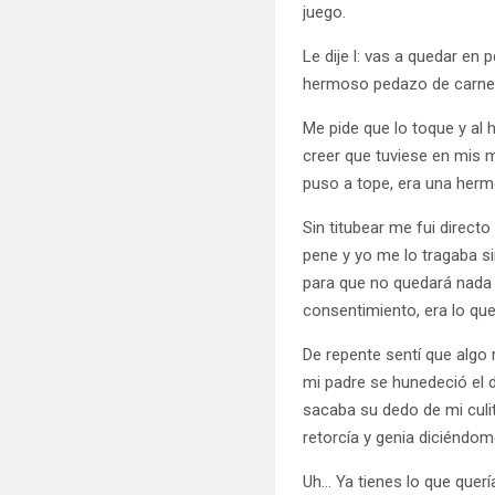
juego.
Le dije l: vas a quedar en 
hermoso pedazo de carne 
Me pide que lo toque y al
creer que tuviese en mis 
puso a tope, era una herm
Sin titubear me fui direc
pene y yo me lo tragaba si
para que no quedará nada 
consentimiento, era lo qu
De repente sentí que algo 
mi padre se hunedeció el 
sacaba su dedo de mi culi
retorcía y genia diciéndo
Uh… Ya tienes lo que querí