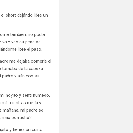
 el short dejándo libre un
ndome también, no podía
e va y ven su pene se
jándome libre el paso.
padre me dejaba comerle el
me tomaba de la cabeza
i padre y aún con su
 mi hoyito y senti húmedo,
 mí, mientras metía y
se mañana, mi padre se
dormía borracho?
pito y tienes un culito