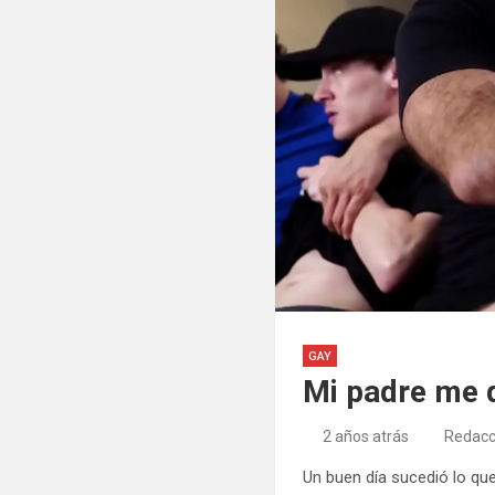
GAY
Mi padre me 
2 años atrás
Redacc
Un buen día sucedió lo qu