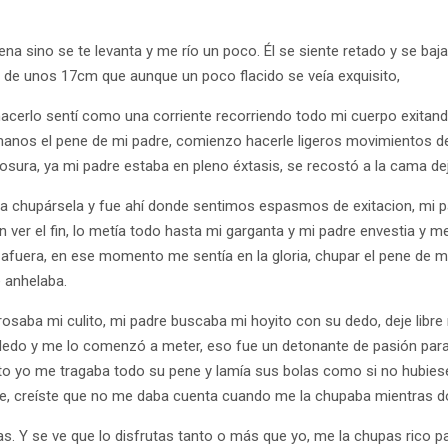
pena sino se te levanta y me río un poco. Él se siente retado y se baja
de unos 17cm que aunque un poco flacido se veía exquisito,
 hacerlo sentí como una corriente recorriendo todo mi cuerpo exita
manos el pene de mi padre, comienzo hacerle ligeros movimientos d
osura, ya mi padre estaba en pleno éxtasis, se recostó a la cama de
to a chupársela y fue ahí donde sentimos espasmos de exitacion, mi 
n ver el fin, lo metía todo hasta mi garganta y mi padre envestia y 
afuera, en ese momento me sentía en la gloria, chupar el pene de m
e anhelaba.
rosaba mi culito, mi padre buscaba mi hoyito con su dedo, deje libre
dedo y me lo comenzó a meter, eso fue un detonante de pasión para
to yo me tragaba todo su pene y lamía sus bolas como si no hubie
me, creíste que no me daba cuenta cuando me la chupaba mientras 
as. Y se ve que lo disfrutas tanto o más que yo, me la chupas rico pa