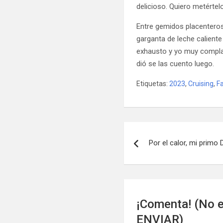
delicioso. Quiero metértel
Entre gemidos placenteros
garganta de leche calient
exhausto y yo muy compla
dió se las cuento luego.
Etiquetas:
2023
,
Cruising
,
F
Navegación
Por el calor, mi primo
de
entradas
¡Comenta! (No e
ENVIAR)