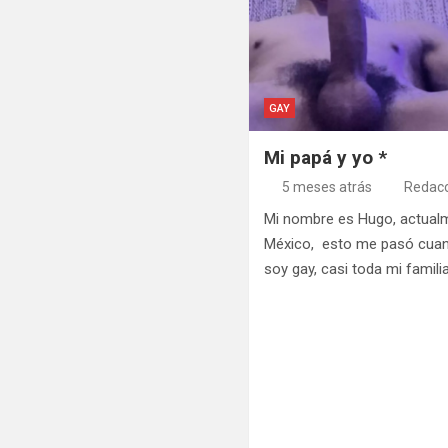
GAY
Mi papá y yo *
5 meses atrás
Redacc
Mi nombre es Hugo, actual
México, esto me pasó cuan
soy gay, casi toda mi famili