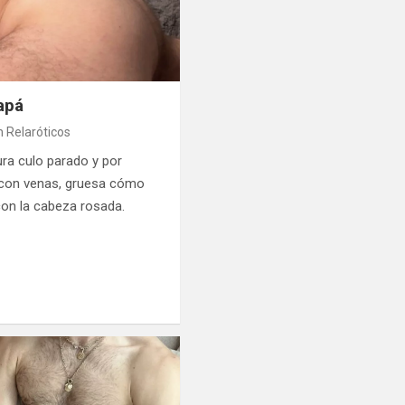
apá
 Relaróticos
ura culo parado y por
 con venas, gruesa cómo
con la cabeza rosada.