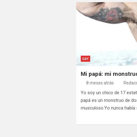
GAY
Mi papá: mi monstr
8 meses atrás
Redacc
Yo soy un chico de 17 esta
papá es un monstruo de do
musculoso.Yo nunca había s