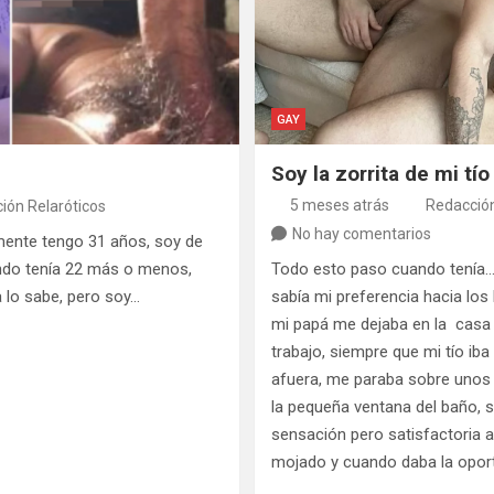
GAY
Soy la zorrita de mi tí
5 meses atrás
Redacción
ión Relaróticos
No hay comentarios
mente tengo 31 años, soy de
do tenía 22 más o menos,
Todo esto paso cuando tenía…
a lo sabe, pero soy…
sabía mi preferencia hacia lo
mi papá me dejaba en la casa 
trabajo, siempre que mi tío iba
afuera, me paraba sobre unos l
la pequeña ventana del baño, s
sensación pero satisfactoria a
mojado y cuando daba la oport