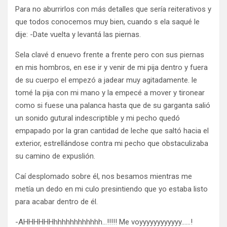
Para no aburrirlos con más detalles que sería reiterativos y
que todos conocemos muy bien, cuando s ela saqué le
dije: -Date vuelta y levantá las piernas.
Sela clavé d enuevo frente a frente pero con sus piernas
en mis hombros, en ese ir y venir de mi pija dentro y fuera
de su cuerpo el empezó a jadear muy agitadamente. le
tomé la pija con mi mano y la empecé a mover y tironear
como si fuese una palanca hasta que de su garganta salió
un sonido gutural indescriptible y mi pecho quedó
empapado por la gran cantidad de leche que saltó hacia el
exterior, estrellándose contra mi pecho que obstaculizaba
su camino de expuslión.
Caí desplomado sobre él, nos besamos mientras me
metía un dedo en mi culo presintiendo que yo estaba listo
para acabar dentro de él.
-AHHHHHHhhhhhhhhhhhh…!!!!! Me voyyyyyyyyyyyy……!