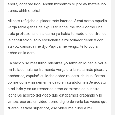
ahora, cógeme rico. Ahhhh mmmmm si, por ay métela, no
pares, ahhh ohohoh.
Mi cara reflejaba el placer más intenso. Sentí como aquella
verga tenía ganas de expulsar leche, me moví como una
puta profesional en la cama yo había tomado el control de
la penetración, solo escuchaba a mi follador gemir y con
su voz cansada me dijo:Papi ya me vengo, te lo voy a
echar en la cara.
La sacó y se masturbó mientras yo también lo hacía, ver a
mi follador jalarse tremenda verga era la vista más pícara y
cachonda, expulsó su leche sobre mi cara, de igual forma
yo me corrí y mi semen le cayó en su abdomen.Se acostó
a mi lado y en un tremendo beso comimos de nuestra
leche.Se acordó del vídeo que estábamos grabando y lo
vimos, ese era un vídeo porno digno de verlo las veces que
fueran, estaba super hot, ese vídeo me puso a mil.