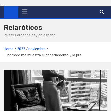
...
...
Saltar
al
contenido
Relaróticos
Relatos eróticos gay en español
Home
2022
noviembre
El hombre me muestra el departamento y la pija