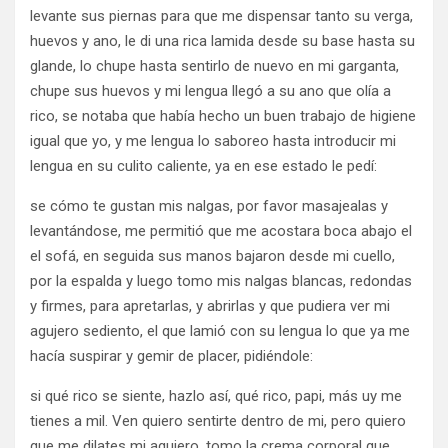
levante sus piernas para que me dispensar tanto su verga,
huevos y ano, le di una rica lamida desde su base hasta su
glande, lo chupe hasta sentirlo de nuevo en mi garganta,
chupe sus huevos y mi lengua llegó a su ano que olía a
rico, se notaba que había hecho un buen trabajo de higiene
igual que yo, y me lengua lo saboreo hasta introducir mi
lengua en su culito caliente, ya en ese estado le pedí:
se cómo te gustan mis nalgas, por favor masajealas y
levantándose, me permitió que me acostara boca abajo el
el sofá, en seguida sus manos bajaron desde mi cuello,
por la espalda y luego tomo mis nalgas blancas, redondas
y firmes, para apretarlas, y abrirlas y que pudiera ver mi
agujero sediento, el que lamió con su lengua lo que ya me
hacía suspirar y gemir de placer, pidiéndole:
si qué rico se siente, hazlo así, qué rico, papi, más uy me
tienes a mil. Ven quiero sentirte dentro de mi, pero quiero
que me dilates mi agujero, tomo la crema corporal que