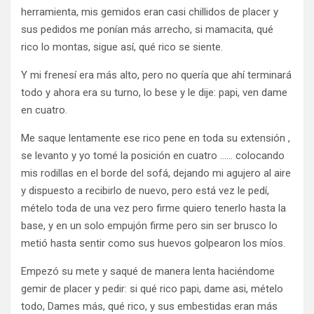
herramienta, mis gemidos eran casi chillidos de placer y
sus pedidos me ponían más arrecho, si mamacita, qué
rico lo montas, sigue así, qué rico se siente.
Y mi frenesí era más alto, pero no quería que ahí terminará
todo y ahora era su turno, lo bese y le dije: papi, ven dame
en cuatro.
Me saque lentamente ese rico pene en toda su extensión ,
se levanto y yo tomé la posición en cuatro …… colocando
mis rodillas en el borde del sofá, dejando mi agujero al aire
y dispuesto a recibirlo de nuevo, pero está vez le pedí,
mételo toda de una vez pero firme quiero tenerlo hasta la
base, y en un solo empujón firme pero sin ser brusco lo
metió hasta sentir como sus huevos golpearon los míos.
Empezó su mete y saqué de manera lenta haciéndome
gemir de placer y pedir: si qué rico papi, dame asi, mételo
todo, Dames más, qué rico, y sus embestidas eran más