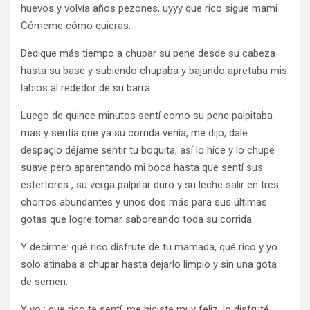
huevos y volvía años pezones, uyyy que rico sigue mami
Cómeme cómo quieras.
Dedique más tiempo a chupar su pene desde su cabeza
hasta su base y subiendo chupaba y bajando apretaba mis
labios al rededor de su barra.
Luego de quince minutos sentí como su pene palpitaba
más y sentía que ya su corrida venía, me dijo, dale
despaçio déjame sentir tu boquita, así lo hice y lo chupe
suave pero aparentando mi boca hasta que sentí sus
estertores , su verga palpitar duro y su leche salir en tres
chorros abundantes y unos dos más para sus últimas
gotas que logre tomar saboreando toda su corrida.
Y decirme: qué rico disfrute de tu mamada, qué rico y yo
solo atinaba a chupar hasta dejarlo limpio y sin una gota
de semen.
Y yo : que rico te sentí, me hiciste muy feliz, lo disfruté