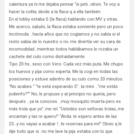
calentura ya ni me dejaba pensar “si peti…obvio. Te voy a
hacer la colita..decile a la flaca q a ella también.
En el lobby estaba S (la flaca) hablando con MV y otras.
Me acerco, saludo, la flaca estaba sonriente pero un poco
incómoda …hacía años que no cogíamos y no sabía si el
resto sabía de lo nuestro o no..me divertía ver su cara de
incomodidad…mientras todos hablábamos le rozaba un
cachete del culo como distraídamente .
Tipo 20 hs…sexo con Vero. Cada vez más puta. Me chupo
los huevos y pija como experta. Me la cogi en todas las
posiciones y estuve adentro de su culo como 20 minutos.
“No acabes “ “te está esperando S”…la mire …”me estás
jodienfo?”” No, le propuse y al principio no quería, pero
después …ya la conoces …muy mosquito muerta pero es
más trola que yo”..me reí. “Ustedes son señoras trolas, me
encantan y las re quiero!” “Anda..te espero antes de las
23…y no vayas a acabar !…te reservas para mi!” Obvio q le
dije todo que si…no me lave la pija..estaba con lo que