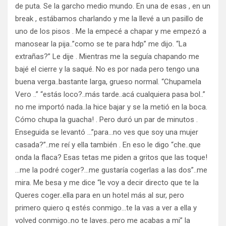
de puta. Se la garcho medio mundo. En una de esas , en un
break , estábamos charlando y me la llevé a un pasillo de
uno de los pisos . Me la empecé a chapar y me empezó a
manosear la pija..”como se te para hdp” me dijo. “La
extrañas?” Le dije . Mientras me la seguía chapando me
bajé el cierre y la saqué. No es por nada pero tengo una
buena verga..bastante larga, grueso normal. “Chupamela
Vero ..” “estás loco?..más tarde..acá cualquiera pasa bol..”
no me importó nada..la hice bajar y se la metió en la boca.
Cómo chupa la guacha! . Pero duró un par de minutos .
Enseguida se levantó …”para…no ves que soy una mujer
casada?”..me reí y ella también . En eso le digo “che..que
onda la flaca? Esas tetas me piden a gritos que las toque!
…me la podré coger?…me gustaría cogerlas a las dos”..me
mira. Me besa y me dice “le voy a decir directo que te la
Queres coger..ella para en un hotel más al sur, pero
primero quiero q estés conmigo…te la vas a ver a ella y
volved conmigo..no te laves..pero me acabas a mi” la