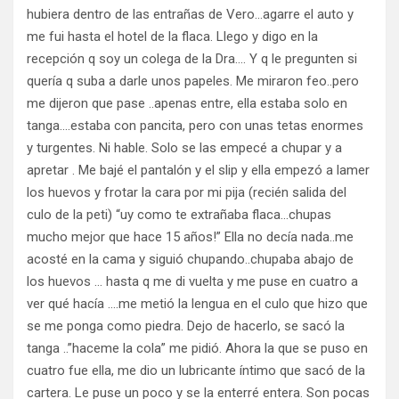
hubiera dentro de las entrañas de Vero…agarre el auto y
me fui hasta el hotel de la flaca. Llego y digo en la
recepción q soy un colega de la Dra…. Y q le pregunten si
quería q suba a darle unos papeles. Me miraron feo..pero
me dijeron que pase ..apenas entre, ella estaba solo en
tanga….estaba con pancita, pero con unas tetas enormes
y turgentes. Ni hable. Solo se las empecé a chupar y a
apretar . Me bajé el pantalón y el slip y ella empezó a lamer
los huevos y frotar la cara por mi pija (recién salida del
culo de la peti) “uy como te extrañaba flaca…chupas
mucho mejor que hace 15 años!” Ella no decía nada..me
acosté en la cama y siguió chupando..chupaba abajo de
los huevos … hasta q me di vuelta y me puse en cuatro a
ver qué hacía ….me metió la lengua en el culo que hizo que
se me ponga como piedra. Dejo de hacerlo, se sacó la
tanga ..”haceme la cola” me pidió. Ahora la que se puso en
cuatro fue ella, me dio un lubricante íntimo que sacó de la
cartera. Le puse un poco y se la enterré entera. Son pocas