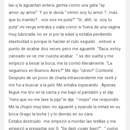
las q la aguantan entera..gemía como una gata “ay
amor..ay amor”. Y yo le decía “ mmm soy tu amor ?…más
que tu marido?… vos sos mi puta?” “Si…ahh…si…soy tu
puta” mi verga entraba y salía como si fuera de una vagina
muy lubricada..no se si por la edad q estaba perdiendo
elasticidad o porque le hacían el culo seguido …estuve a
punto de acabar dos veces..pero me aguanté ..”flaca..estoy
cansado se ve..me cuesta acabar… “ se dio vuelta y me
empezó a besar la boca, me la comió literalmente. “La
seguimos en Buenos Aires?” Me dijo “obvio!” Contesté .
Después de un poco de charla intrascendente me vestí y
me fui a buscar a la peti. Me estaba esperando . Apenas
llegué me tiro en la cama y me bajó el pantalón y el slip
“mira que no me lave la pija” le dije. “ mejor” me respondió .
Me la chupó muy bien..no aguanté y eyacule la mitad en su
boca (trago la leche ) y lo demás en su cara .
Estaba destruido ..me empezó a morder las tetillas y me
empezó a preguntar por S. “Se dejó coger bien?”.. “ como