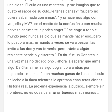
una diosa! El culo es una manteca …y me imagino que te
gustó el sabor de su culo…le tenes ganas?” “Si..pero no
quiere saber nada con minas”. “ y si hacemos algo con
vos, ella y MV?…en el medio de la confusión u con mucha
cerveza encima te la podes coger “ “ se coge a todo el
mundo pero nunca se dio que se mande hacer eso…pero
lo puedo armar..mi marido a veces se va a pescar, las
invito a las dos y vos te venís…pero tráete a algún
residente pendejo y discreto “. En fin…fue un Congresi q
una vez más no decepcionó …ahora, a esperar que arme
algo. De última me las sigo cogiendo a ambas por
separado …me quedé con muchas ganas de llenarle el culo
de leche a la flaca mientras le apretaba esas tetas divinas.
Historia real. La próxima experiencia la publico…siempre sin
nombres, no es cosa de arruinar buenos matrimonios …