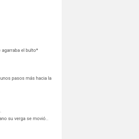
 agarraba el bulto*
o unos pasos más hacia la
.
mano su verga se movió…