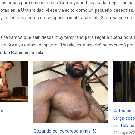
nas cosas para sus negocios. Como yo no tenía nada mejor que hac
tas en la Universidad, vi ese viajecito como un pequeño desestrés, al
y lógico mis padres no se opusieron al tratarse de Silvia, ya que n
que teníamos que salir desde muy temprano para llegar a buena hora 
de Silvia ya estaba despierto. “Pásale, está abierto” se escuchó por 
a don Rubén en la sala.
re
Gritos en 
verga des
me follaba
Gozando del congreso a mis 50
31 mayo 20