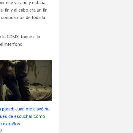
er ese verano y estaba
 fin y al cabo era un fin
os conocemos de toda la
a la CDMX, toque a la
el interfono.
la pared: Juan me clavó su
pués de escuchar cómo
n extraños
26