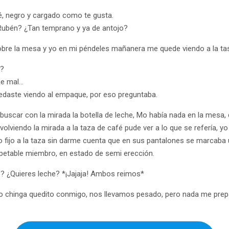
é, negro y cargado como te gusta.
 Rubén? ¿Tan temprano y ya de antojo?
bre la mesa y yo en mi péndeles mañanera me quede viendo a la ta
e?
ae mal…
edaste viendo al empaque, por eso preguntaba.
scar con la mirada la botella de leche, Mo había nada en la mesa,
volviendo la mirada a la taza de café pude ver a lo que se refería, 
fijo a la taza sin darme cuenta que en sus pantalones se marcaba
petable miembro, en estado de semi erección.
? ¿Quieres leche? *¡Jajaja! Ambos reimos*
o chinga quedito conmigo, nos llevamos pesado, pero nada me prepa