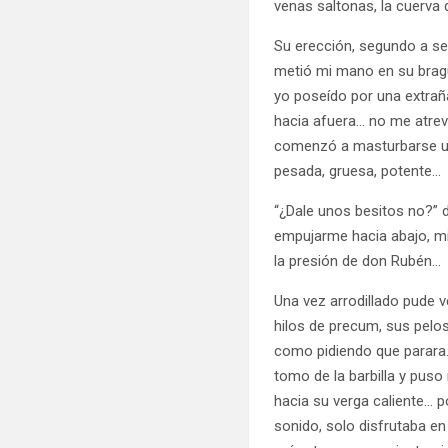
venas saltonas, la cuerva
Su erección, segundo a se
metió mi mano en su bragu
yo poseído por una extra
hacia afuera… no me atreví
comenzó a masturbarse usa
pesada, gruesa, potente…
“¿Dale unos besitos no?”
empujarme hacia abajo, mi
la presión de don Rubén…
Una vez arrodillado pude 
hilos de precum, sus pelo
como pidiendo que parara…
tomo de la barbilla y pus
hacia su verga caliente… p
sonido, solo disfrutaba 