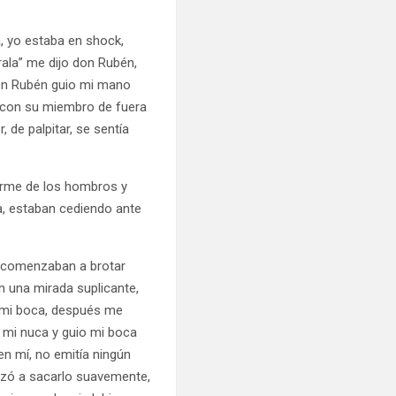
, yo estaba en shock,
ala” me dijo don Rubén,
Don Rubén guio mi mano
, con su miembro de fuera
de palpitar, se sentía
arme de los hombros y
a, estaban cediendo ante
a comenzaban a brotar
n una mirada suplicante,
n mi boca, después me
 mi nuca y guio mi boca
en mí, no emitía ningún
nzó a sacarlo suavemente,