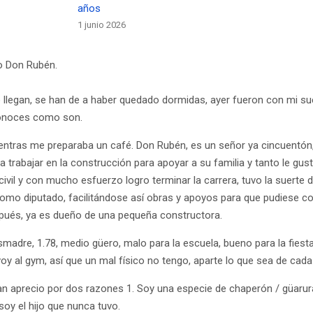
años
1 junio 2026
o Don Rubén.
 llegan, se han de a haber quedado dormidas, ayer fueron con mi sue
 conoces como son.
tras me preparaba un café. Don Rubén, es un señor ya cincuentón,
trabajar en la construcción para apoyar a su familia y tanto le gu
 civil y con mucho esfuerzo logro terminar la carrera, tuvo la suert
 como diputado, facilitándose así obras y apoyos para que pudiese 
spués, ya es dueño de una pequeña constructora.
madre, 1.78, medio güero, malo para la escuela, bueno para la fiesta
oy al gym, así que un mal físico no tengo, aparte lo que sea de cada 
an aprecio por dos razones 1. Soy una especie de chaperón / güaru
: soy el hijo que nunca tuvo.