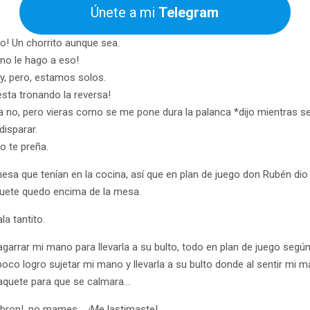
Únete a mi
Telegram
to! Un chorrito aunque sea.
 no le hago a eso!
y, pero, estamos solos.
esta tronando la reversa!
a no, pero vieras como se me pone dura la palanca *dijo mientras se
disparar.
no te preña.
esa que tenían en la cocina, así que en plan de juego don Rubén di
quete quedo encima de la mesa.
la tantito.
 agarrar mi mano para llevarla a su bulto, todo en plan de juego según
co logro sujetar mi mano y llevarla a su bulto donde al sentir mi 
 paquete para que se calmara…
ron!, no mames…. ¡Me lastimaste!