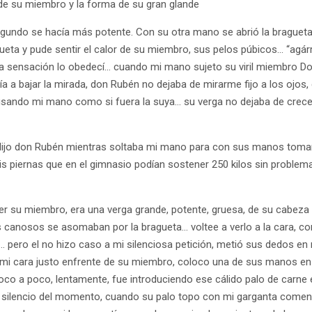
 de su miembro y la forma de su gran glande
gundo se hacía más potente. Con su otra mano se abrió la bragueta
eta y pude sentir el calor de su miembro, sus pelos púbicos… “agárr
ña sensación lo obedecí… cuando mi mano sujeto su viril miembro 
a a bajar la mirada, don Rubén no dejaba de mirarme fijo a los ojos
ndo mi mano como si fuera la suya… su verga no dejaba de crecer, 
 dijo don Rubén mientras soltaba mi mano para con sus manos tom
s piernas que en el gimnasio podían sostener 250 kilos sin problem
ver su miembro, era una verga grande, potente, gruesa, de su cabez
s canosos se asomaban por la bragueta… voltee a verlo a la cara, co
 pero el no hizo caso a mi silenciosa petición, metió sus dedos e
o mi cara justo enfrente de su miembro, coloco una de sus manos en
oco a poco, lentamente, fue introduciendo ese cálido palo de carne 
en silencio del momento, cuando su palo topo con mi garganta come