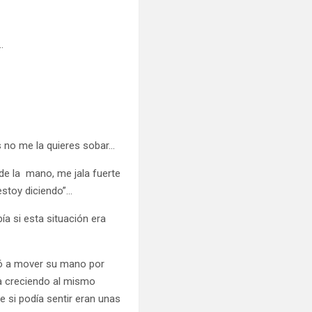
…
s no me la quieres sobar…
de la mano, me jala fuerte
estoy diciendo”…
ía si esta situación era
zó a mover su mano por
a creciendo al mismo
 si podía sentir eran unas