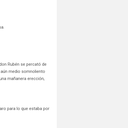
sa.
 don Rubén se percató de
yo aún medio somnoliento
 una mañanera erección,
ro para lo que estaba por