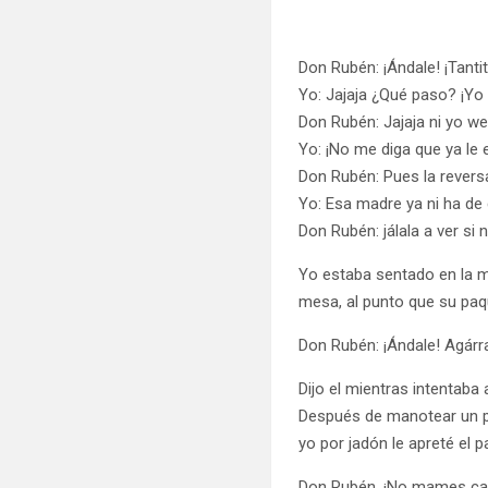
Don Rubén: ¡Ándale! ¡Tanti
Yo: Jajaja ¿Qué paso? ¡Yo
Don Rubén: Jajaja ni yo we
Yo: ¡No me diga que ya le 
Don Rubén: Pues la revers
Yo: Esa madre ya ni ha de 
Don Rubén: jálala a ver si 
Yo estaba sentado en la m
mesa, al punto que su pa
Don Rubén: ¡Ándale! Agárra
Dijo el mientras intentaba
Después de manotear un po
yo por jadón le apreté el
Don Rubén. ¡No mames cab