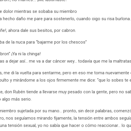
de dolor mientras se sobaba su miembro
bía hecho daño me pare para sostenerlo, cuando oigo su risa burlona
añe!, ahora dale sus besitos, por cabron.
a de la nuca para “bajarme por los chescos”
abron” ¡Ya ni la chinga!
as a dejar así… me va a dar cáncer wey… todavía que me la maltrata
os, me di la vuelta para sentarme, pero en eso me toma nuevamente 
 bulto y mirándome a los ojos firmemente me dice: “que lo sobes te 
e, don Rubén tiende a llevarse muy pesado con la gente, pero no sab
o algo más serio.
miembro sujetada por su mano… pronto, sin decir palabras, comen
ro, nos seguíamos mirando fijamente, la tensión entre ambos seguí
una tensión sexual, yo no sabía que hacer o cómo reaccionar… lo que