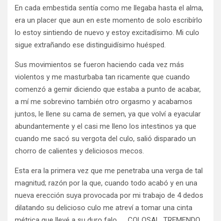
En cada embestida sentía como me llegaba hasta el alma,
era un placer que aun en este momento de solo escribírlo
lo estoy sintiendo de nuevo y estoy excitadísimo. Mi culo
sigue extrañando ese distinguidísimo huésped.
Sus movimientos se fueron haciendo cada vez más
violentos y me masturbaba tan ricamente que cuando
comenzó a gemir diciendo que estaba a punto de acabar,
a mí me sobrevino también otro orgasmo y acabamos
juntos, le llene su cama de semen, ya que volví a eyacular
abundantemente y el casi me lleno los intestinos ya que
cuando me sacó su vergota del culo, salió disparado un
chorro de calientes y deliciosos mecos.
Esta era la primera vez que me penetraba una verga de tal
magnitud; razón por la que, cuando todo acabó y en una
nueva erección suya provocada por mi trabajo de 4 dedos
dilatando su delicioso culo me atreví a tomar una cinta
métrica que llevé a su duro falo…… COLOSAL, TREMENDO,