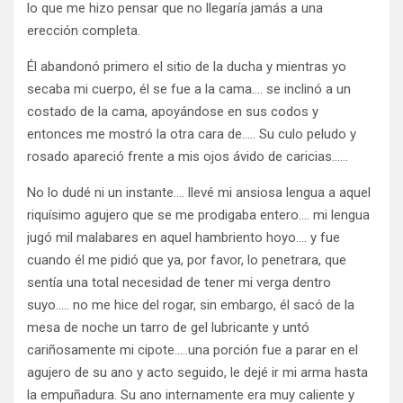
lo que me hizo pensar que no llegaría jamás a una
erección completa.
Él abandonó primero el sitio de la ducha y mientras yo
secaba mi cuerpo, él se fue a la cama…. se inclinó a un
costado de la cama, apoyándose en sus codos y
entonces me mostró la otra cara de….. Su culo peludo y
rosado apareció frente a mis ojos ávido de caricias……
No lo dudé ni un instante…. llevé mi ansiosa lengua a aquel
riquísimo agujero que se me prodigaba entero…. mi lengua
jugó mil malabares en aquel hambriento hoyo…. y fue
cuando él me pidió que ya, por favor, lo penetrara, que
sentía una total necesidad de tener mi verga dentro
suyo….. no me hice del rogar, sin embargo, él sacó de la
mesa de noche un tarro de gel lubricante y untó
cariñosamente mi cipote…..una porción fue a parar en el
agujero de su ano y acto seguido, le dejé ir mi arma hasta
la empuñadura. Su ano internamente era muy caliente y