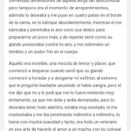
tremendas dimensiones de aquella verga tan descomunal
pero tampoco era el momento de arrepentimientos,
además lo deseaba y me puse en cuatro patas en el borde
de la cama, se lo lubrique abundantemente, mientras el me
lubricaba y penetraba el ano cono sus dedos para
prepararme un poco más, y de repente sentí como su
glande presionaba contra mi ano, y me sobrevino un
temblor y un sudor frío en el cuerpo.
Aquello era increíble, una mezcla de temor y placer, que
comenzó a disiparse cuando sentí que su glande
comenzó a horadar y a desgarrar mi esfínter, al extremo
que le pregunte bastante asustado si había sangre, pero el
me dijo que no y le pedí que me lo fuera metiendo muy
lentamente, ya que me dolía y ardía demasiado, pero lo
deseaba tener todo adentro, estaba muy excitado, el me
masturbaba y me iba penetrando milímetro a milímetro, lo
hacia con mucha suavidad y tacto, era todo un veterano
en ese arte de hacerle el amor a un macho con su colosal