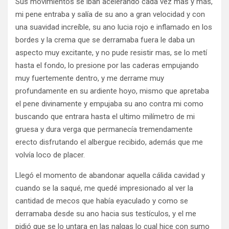
Sus movimientos se iban acelerando cada vez mas y más,
mi pene entraba y salía de su ano a gran velocidad y con
una suavidad increíble, su ano lucia rojo e inflamado en los
bordes y la crema que se derramaba fuera le daba un
aspecto muy excitante, y no pude resistir mas, se lo metí
hasta el fondo, lo presione por las caderas empujando
muy fuertemente dentro, y me derrame muy
profundamente en su ardiente hoyo, mismo que apretaba
el pene divinamente y empujaba su ano contra mi como
buscando que entrara hasta el ultimo milímetro de mi
gruesa y dura verga que permanecía tremendamente
erecto disfrutando el albergue recibido, además que me
volvía loco de placer.
Llegó el momento de abandonar aquella cálida cavidad y
cuando se la saqué, me quedé impresionado al ver la
cantidad de mecos que había eyaculado y como se
derramaba desde su ano hacia sus testículos, y el me
pidió que se lo untara en las nalgas lo cual hice con sumo