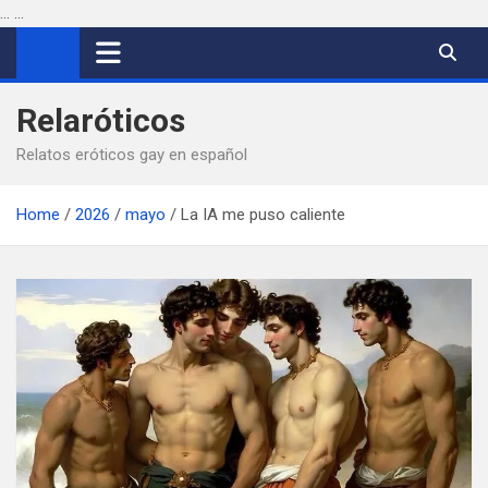
...
...
Saltar
al
contenido
Relaróticos
Relatos eróticos gay en español
Home
2026
mayo
La IA me puso caliente