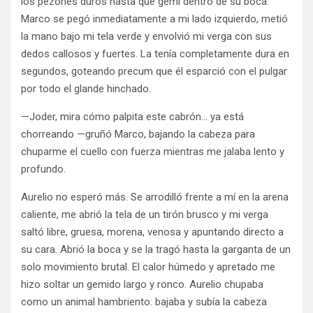
los pezones duros hasta que gemí dentro de su boca.
Marco se pegó inmediatamente a mi lado izquierdo, metió
la mano bajo mi tela verde y envolvió mi verga con sus
dedos callosos y fuertes. La tenía completamente dura en
segundos, goteando precum que él esparció con el pulgar
por todo el glande hinchado.
—Joder, mira cómo palpita este cabrón… ya está
chorreando —gruñó Marco, bajando la cabeza para
chuparme el cuello con fuerza mientras me jalaba lento y
profundo.
Aurelio no esperó más. Se arrodilló frente a mí en la arena
caliente, me abrió la tela de un tirón brusco y mi verga
saltó libre, gruesa, morena, venosa y apuntando directo a
su cara. Abrió la boca y se la tragó hasta la garganta de un
solo movimiento brutal. El calor húmedo y apretado me
hizo soltar un gemido largo y ronco. Aurelio chupaba
como un animal hambriento: bajaba y subía la cabeza