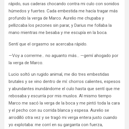
rápido, sus caderas chocando contra mi culo con sonidos
húmedos y fuertes. Cada embestida me hacía tragar más
profundo la verga de Marco. Aurelio me chupaba y
pellizcaba los pezones sin parar, y Darius me follaba la
mano mientras me besaba y me escupía en la boca.
Sentí que el orgasmo se acercaba rápido.
—Voy a correrme… no aguanto más… —gemí ahogado por
la verga de Marco.
Lucio soltó un rugido animal, me dio tres embestidas
brutales y se vino dentro de mí: chorros calientes, espesos
y abundantes inundándome el culo hasta que sentí que me
rebosaba y escurría por mis muslos. Al mismo tiempo
Marco me sacó la verga de la boca y me pintó toda la cara
y el pecho con su corrida blanca y espesa. Aurelio se
arrodilló otra vez y se tragó mi verga entera justo cuando
yo explotaba: me corrí en su garganta con fuerza,