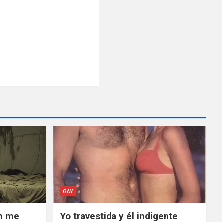
GAY
an me
Yo travestida y él indigente