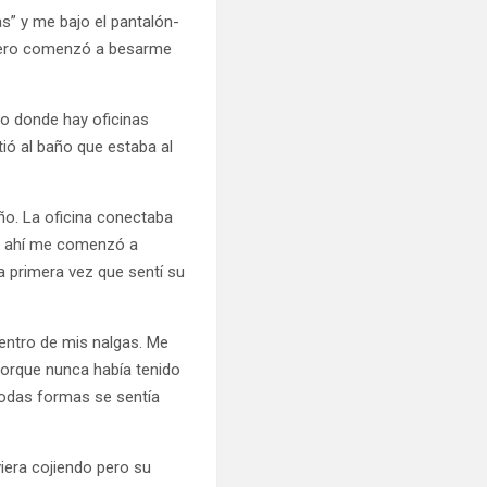
” y me bajo el pantalón-
 pero comenzó a besarme
llo donde hay oficinas
tió al baño que estaba al
año. La oficina conectaba
 y ahí me comenzó a
a primera vez que sentí su
entro de mis nalgas. Me
porque nunca había tenido
todas formas se sentía
era cojiendo pero su