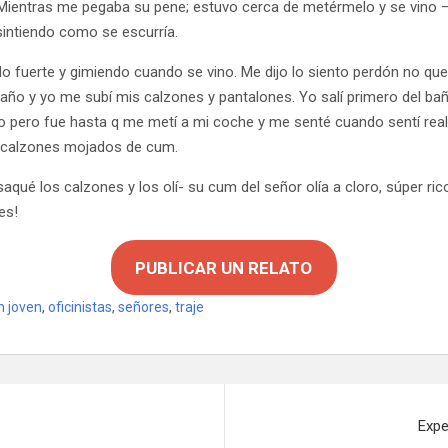
Mientras me pegaba su pene; estuvo cerca de metérmelo y se vino –
intiendo como se escurría.
o fuerte y gimiendo cuando se vino. Me dijo lo siento perdón no quería
baño y yo me subí mis calzones y pantalones. Yo salí primero del bañ
 pero fue hasta q me metí a mi coche y me senté cuando sentí rea
s calzones mojados de cum.
qué los calzones y los olí- su cum del señor olía a cloro, súper ric
es!
PUBLICAR UN RELATO
n joven
,
oficinistas
,
señores
,
traje
Expe