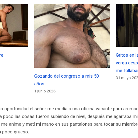
re
Gritos en 
verga des
me follaba
Gozando del congreso a mis 50
31 mayo 20
años
1 junio 2026
a oportunidad el señor me medía a una oficina vacante para arrim
a poco las cosas fueron subiendo de nivel, después me agarraba mi
ía me anime y metí mi mano en sus pantalones para tocar su miemb
n poco grueso.