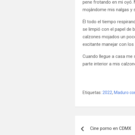
pene frotando en mi oyó. 
mojándome mis nalgas y s
Él todo el tiempo respirand
se limpió con el papel de 
calzones mojados un poco
excitante manejar con lo
Cuando llegue a casa me sa
parte interior a mis calzon
Etiquetas:
2022
,
Maduro co
Navegación
Cine porno en CDMX
de