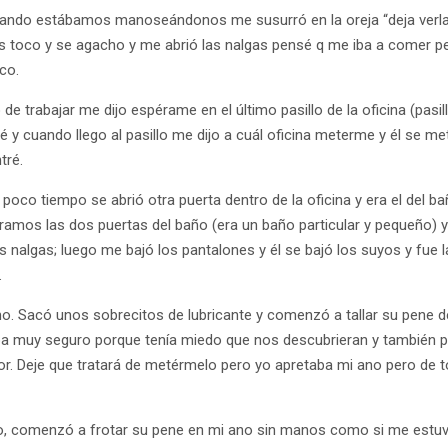
ando estábamos manoseándonos me susurró en la oreja “deja verlas
las toco y se agacho y me abrió las nalgas pensé q me iba a comer
ico.
de trabajar me dijo espérame en el último pasillo de la oficina (pasi
ré y cuando llego al pasillo me dijo a cuál oficina meterme y él se me
tré.
poco tiempo se abrió otra puerta dentro de la oficina y era el del b
rramos las dos puertas del baño (era un baño particular y pequeño)
nalgas; luego me bajó los pantalones y él se bajó los suyos y fue l
.
mo. Sacó unos sobrecitos de lubricante y comenzó a tallar su pene d
ba muy seguro porque tenía miedo que nos descubrieran y también 
r. Deje que tratará de metérmelo pero yo apretaba mi ano pero de 
 comenzó a frotar su pene en mi ano sin manos como si me estuvi