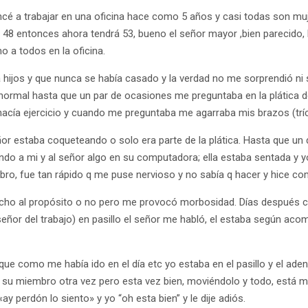
cé a trabajar en una oficina hace como 5 años y casi todas son m
e 48 entonces ahora tendrá 53, bueno el señor mayor ,bien parecid
 a todos en la oficina.
a hijos y que nunca se había casado y la verdad no me sorprendió n
ormal hasta que un par de ocasiones me preguntaba en la plática de 
acía ejercicio y cuando me preguntaba me agarraba mis brazos (trí
ñor estaba coqueteando o solo era parte de la plática. Hasta que u
do a mi y al señor algo en su computadora; ella estaba sentada y 
o, fue tan rápido q me puse nervioso y no sabía q hacer y hice com
 echo al propósito o no pero me provocó morbosidad. Días después cu
eñor del trabajo) en pasillo el señor me habló, el estaba según a
que como me había ido en el día etc yo estaba en el pasillo y el adent
su miembro otra vez pero esta vez bien, moviéndolo y todo, está 
ay perdón lo siento» y yo “oh esta bien” y le dije adiós.