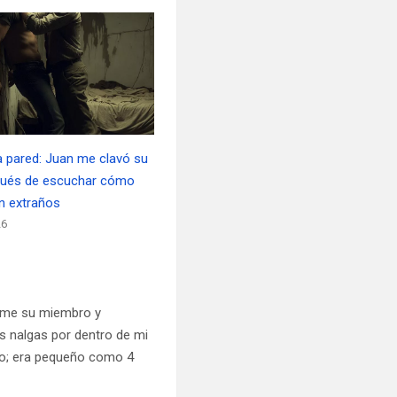
la pared: Juan me clavó su
pués de escuchar cómo
n extraños
26
arme su miembro y
s nalgas por dentro de mi
ro; era pequeño como 4