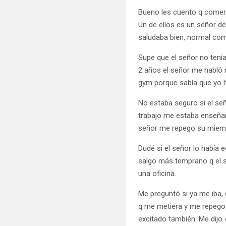
Bueno les cuento q comen
Un de ellos es un señor d
saludaba bien, normal como
Supe que el señor no tení
2 años el señor me habló n
gym porque sabía que yo h
No estaba seguro si el se
trabajo me estaba enseñan
señor me repego su miembr
Dudé si el señor lo había
salgo más temprano q el s
una oficina.
Me preguntó si ya me iba, 
q me metiera y me repego 
excitado también. Me dijo «