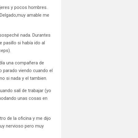
ujeres y pocos hombres.
o, Delgado,muy amable me
i sospeché nada. Durantes
pasillo si había ido al
ceps).
n día una compañera de
yo parado viendo cuando el
o si nada y el tambien.
ando salí de trabajar (yo
comodando unas cosas en
ro de la oficina y me dijo
muy nervioso pero muy