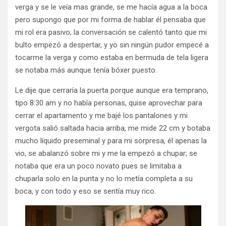
verga y se le veía mas grande, se me hacía agua a la boca
pero supongo que por mi forma de hablar él pensaba que
mi rol era pasivo; la conversación se calentó tanto que mi
bulto empezó a despertar, y yo sin ningún pudor empecé a
tocarme la verga y como estaba en bermuda de tela ligera
se notaba más aunque tenía bóxer puesto.
Le dije que cerraría la puerta porque aunque era temprano,
tipo 8:30 am y no había personas, quise aprovechar para
cerrar el apartamento y me bajé los pantalones y mi
vergota salió saltada hacia arriba, me mide 22 cm y botaba
mucho líquido preseminal y para mi sorpresa, él apenas la
vio, se abalanzó sobre mi y me la empezó a chupar; se
notaba que era un poco novato pues se limitaba a
chuparla solo en la punta y no lo metía completa a su
boca, y con todo y eso se sentía muy rico.