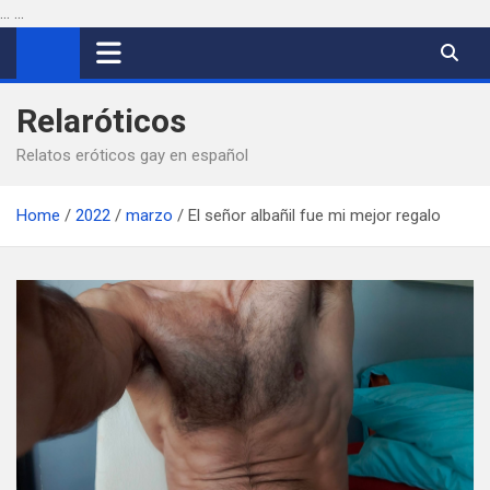
...
...
Saltar
al
contenido
Relaróticos
Relatos eróticos gay en español
Home
2022
marzo
El señor albañil fue mi mejor regalo