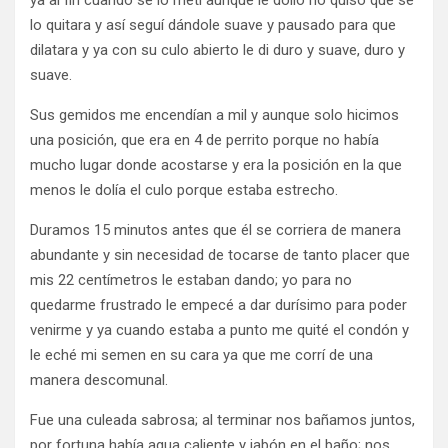
ya al fin cuando se lo metí aunque le dolió no quiso que se
lo quitara y así seguí dándole suave y pausado para que
dilatara y ya con su culo abierto le di duro y suave, duro y
suave.
Sus gemidos me encendían a mil y aunque solo hicimos
una posición, que era en 4 de perrito porque no había
mucho lugar donde acostarse y era la posición en la que
menos le dolía el culo porque estaba estrecho.
Duramos 15 minutos antes que él se corriera de manera
abundante y sin necesidad de tocarse de tanto placer que
mis 22 centímetros le estaban dando; yo para no
quedarme frustrado le empecé a dar durísimo para poder
venirme y ya cuando estaba a punto me quité el condón y
le eché mi semen en su cara ya que me corrí de una
manera descomunal.
Fue una culeada sabrosa; al terminar nos bañamos juntos,
por fortuna había agua caliente y jabón en el baño; nos