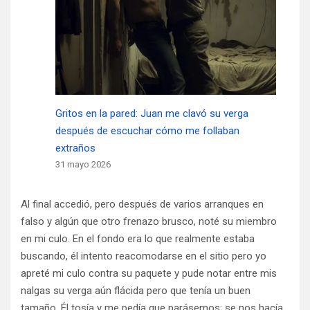
Gritos en la pared: Juan me clavó su verga
después de escuchar cómo me follaban
extraños
31 mayo 2026
Al final accedió, pero después de varios arranques en
falso y algún que otro frenazo brusco, noté su miembro
en mi culo. En el fondo era lo que realmente estaba
buscando, él intento reacomodarse en el sitio pero yo
apreté mi culo contra su paquete y pude notar entre mis
nalgas su verga aún flácida pero que tenía un buen
tamaño. Él tosía y me pedía que parásemos; se nos hacía