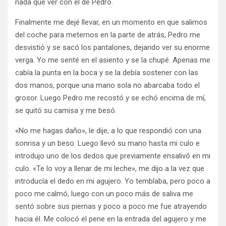
nada que ver con el de Pedro.
Finalmente me dejé llevar, en un momento en que salimos
del coche para meternos en la parte de atrás, Pedro me
desvistió y se sacó los pantalones, dejando ver su enorme
verga. Yo me senté en el asiento y se la chupé. Apenas me
cabía la punta en la boca y se la debía sostener con las
dos manos, porque una mano sola no abarcaba todo el
grosor. Luego Pedro me recostó y se echó encima de mí,
se quitó su camisa y me besó.
«No me hagas daño», le dije, a lo que respondió con una
sonrisa y un beso. Luego llevó su mano hasta mi culo e
introdujo uno de los dedos que previamente ensalivó en mi
culo. «Te lo voy a llenar de mi leche», me dijo a la vez que
introducía el dedo en mi agujero. Yo temblaba, pero poco a
poco me calmó, luego con un poco más de saliva me
sentó sobre sus piernas y poco a poco me fue atrayendo
hacia él. Me colocó el pene en la entrada del agujero y me