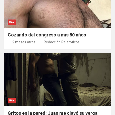
GAY
Gozando del congreso a mis 50 años
2 meses atrás
Redacción Relaróticos
GAY
Gritos en la pared: Juan me clavó su verga