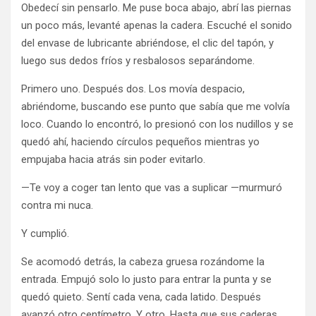
Obedecí sin pensarlo. Me puse boca abajo, abrí las piernas
un poco más, levanté apenas la cadera. Escuché el sonido
del envase de lubricante abriéndose, el clic del tapón, y
luego sus dedos fríos y resbalosos separándome.
Primero uno. Después dos. Los movía despacio,
abriéndome, buscando ese punto que sabía que me volvía
loco. Cuando lo encontró, lo presionó con los nudillos y se
quedó ahí, haciendo círculos pequeños mientras yo
empujaba hacia atrás sin poder evitarlo.
—Te voy a coger tan lento que vas a suplicar —murmuró
contra mi nuca.
Y cumplió.
Se acomodó detrás, la cabeza gruesa rozándome la
entrada. Empujó solo lo justo para entrar la punta y se
quedó quieto. Sentí cada vena, cada latido. Después
avanzó otro centímetro. Y otro. Hasta que sus caderas