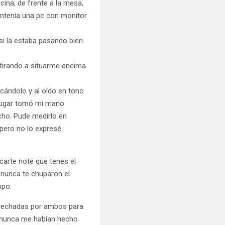
cina, de frente a la mesa,
ontenía una pc con monitor
i la estaba pasando bien.
tirando a situarme encima
ocándolo y al oído en tono
 lugar tomó mi mano
cho. Pude medirlo en
pero no lo expresé.
carte noté que tenes el
 nunca te chuparon el
mpo.
rovechadas por ambos para
; nunca me habían hecho