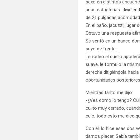
sexo en distintos encuentr
unas estanterías dividien
de 21 pulgadas acomodado 
En el baño, jacuzzi, luga
Obtuvo una respuesta afi
Se sentó en un banco dond
suyo de frente.
Le rodeo el cuello apoder
suave, le formulo la mism
derecha dirigiéndola haci
oportunidades posteriores
Mientras tanto me dijo:
-¿Ves como lo tengo? Culp
culito muy cerrado, cuand
culo, todo esto me dice q
Con él, lo hice esas dos 
darnos placer. Sabía tam