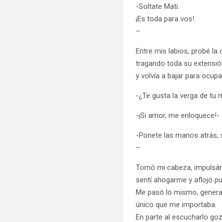
-Soltate Mati.
¡Es toda para vos!.
–
Entre mis labios, probé la
tragando toda su extensión
y volvía a bajar para ocu
-¿Te gusta la verga de tu
-¡Si amor, me enloquece!
-Ponete las manos atrás, s
–
Tomó mi cabeza, impulsánd
sentí ahogarme y aflojó p
Me pasó lo mismo, generand
único que me importaba.
En parte al escucharlo goz