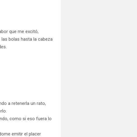
sabor que me excitó,
 las bolas hasta la cabeza
des.
do a retenerla un rato,
rlo.
endo, como si eso fuera lo
dome emitir el placer