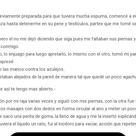
reviamente preparada para que tuviera mucha espuma, comencé a enj
anza hasta detenerme en su pene y testículos, partes que me tomé v
 pero el no me dejó diciendo que siga pues me faltaban sus piernas y
o conmigo.
, lo enjuago para luego apretarlo, lo mismo con el otro, tomó mi par
expresé.
r las manos contra los azulejos.
estaban alejados de la pared de manera tal que quedé un poco agac
de así te tengo mas abierto.-
n por mi raja varias veces y siguió con mis piernas, con la otra fu
nos masajes con dos dedos en forma circular al ano y meter un poco
de sacó una perita de goma, la llenó de agua y me la insertó explic
tuviera el liquido un rato, fui al inodoro para vaciar, acción que repet