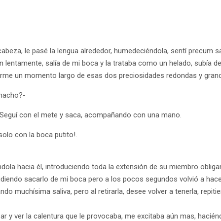
 cabeza, le pasé la lengua alrededor, humedeciéndola, sentí precum 
 lentamente, salía de mi boca y la trataba como un helado, subía de
parme un momento largo de esas dos preciosidades redondas y gran
 macho?-
- Seguí con el mete y saca, acompañando con una mano.
olo con la boca putito!.
ola hacia él, introduciendo toda la extensión de su miembro obligan
udiendo sacarlo de mi boca pero a los pocos segundos volvió a hace
o muchísima saliva, pero al retirarla, desee volver a tenerla, repiti
ar y ver la calentura que le provocaba, me excitaba aún mas, hacién