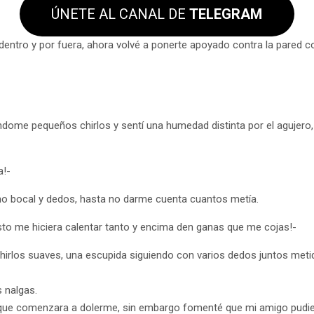
ÚNETE AL CANAL DE
TELEGRAM
 dentro y por fuera, ahora volvé a ponerte apoyado contra la pared 
ndome pequeños chirlos y sentí una humedad distinta por el agujero,
a!-
ano bocal y dedos, hasta no darme cuenta cuantos metía.
sto me hiciera calentar tanto y encima den ganas que me cojas!-
hirlos suaves, una escupida siguiendo con varios dedos juntos meti
 nalgas.
que comenzara a dolerme, sin embargo fomenté que mi amigo pudie