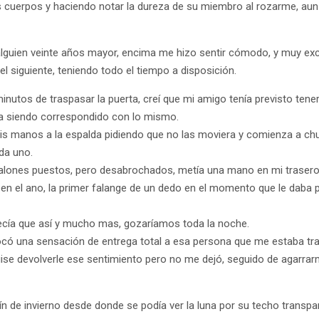
cuerpos y haciendo notar la dureza de su miembro al rozarme, aun 
lguien veinte años mayor, encima me hizo sentir cómodo, y muy exc
el siguiente, teniendo todo el tiempo a disposición.
utos de traspasar la puerta, creí que mi amigo tenía previsto tener
ra siendo correspondido con lo mismo.
 mis manos a la espalda pidiendo que no las moviera y comienza a ch
da uno.
alones puestos, pero desabrochados, metía una mano en mi trasero 
en el ano, la primer falange de un dedo en el momento que le daba
ecía que así y mucho mas, gozaríamos toda la noche.
ocó una sensación de entrega total a esa persona que me estaba tra
ise devolverle ese sentimiento pero no me dejó, seguido de agarra
ín de invierno desde donde se podía ver la luna por su techo transpa