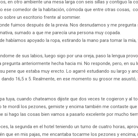
os, en otro ambiente una mesa larga con seis sillas y contiguo la co
do ese comedor de la habitación, cómoda que entre otras cosas, c
sobre un escritorio frente al sommier.
r donde fuimos después de la previa. Nos desnudamos y me pregunta s
rmativa, sumado a que me parecía una persona muy copada.
e habíamos apoyado la ropa, estirando la mano para tomar la mía, 
ándome de sus labios, luego sigo por una oreja, paso la lengua prov
a pregunta anteriormente hecha hacia mi. No responde, pero, en su
a su pene que estaba muy erecto. Lo agarré estudiando su largo y an
 dando 16,5 x 5. Realmente, en ese momento su grosor me asustó, 
a tuya, cuando chateamos dijiste que dos veces te cogieron y al to
o te mordí los pezones, gemiste y encima también me contaste que
ue si hago las cosas bien vamos a pasarlo excelente por mucho tie
veces, la segunda en el hotel teniendo un turno de cuatro horas, ap
bién que en mis pajas, me encantaba tocarme los pezones y encima