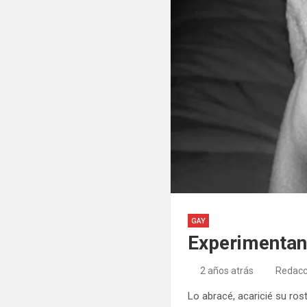
GAY
Experimentan
2 años atrás
Redacc
Lo abracé, acaricié su ros