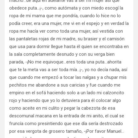
macho…de aquí en adelante vas a ser mi mujer así que
obedece puta…¡-, como autómata y con miedo escogí la
ropa de mi mama que me pondría, cuando lo hice no lo
podía creer, era una mujer, me vi en el espejo y en verdad la
ropa me hacía ver como toda una mujer, así vestida con
las pantaletas rojas de mi madre, su brasier y el camisón
que usa para dormir llegue hasta él quien se encontraba en
la sala completamente desnudo y con su verga bien
parada, -¡No me equivoque…eres toda una puta…ahorita
que te la meta vas a ser toda mía…¡-, yo no decía nada, así
que cuando me empezó a tocar las nalgas y a chupar mis
pechitos me abandone a sus caricias y fue cuando me
empino en el sofá haciendo solo a un lado mi calzoncito
rojo y haciendo que yo lo detuviera para él colocar algo
como aceite en mi culito y pegar la cabezota de esa
descomunal macana en la entrada de mi anito, el cual se
fruncía como presintiendo que ese día sería destrozado
por esa vergota de grosero tamaño, -¡Por favor Manuel…