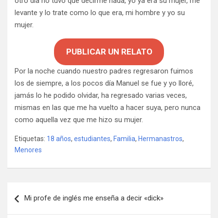
otro día no tuvo que decirme nada, yo ya era su mujer, me
levante y lo trate como lo que era, mi hombre y yo su
mujer.
PUBLICAR UN RELATO
Por la noche cuando nuestro padres regresaron fuimos
los de siempre, a los pocos día Manuel se fue y yo lloré,
jamás lo he podido olvidar, ha regresado varias veces,
mismas en las que me ha vuelto a hacer suya, pero nunca
como aquella vez que me hizo su mujer.
Etiquetas:
18 años
,
estudiantes
,
Familia
,
Hermanastros
,
Menores
Navegación
Mi profe de inglés me enseña a decir «dick»
de