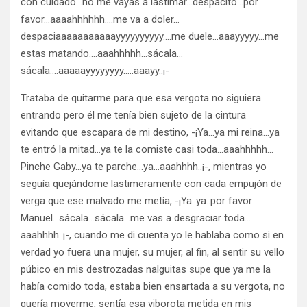
con cuidado…no me vayas a lastimar…despacito…por
favor…aaaahhhhhh….me va a doler…
despaciaaaaaaaaaaayyyyyyyyyy….me duele…aaayyyyy…me
estas matando….aaahhhhh…sácala…
sácala….aaaaayyyyyyyy…..aaayy..¡-
Trataba de quitarme para que esa vergota no siguiera
entrando pero él me tenía bien sujeto de la cintura
evitando que escapara de mi destino, -¡Ya…ya mi reina…ya
te entró la mitad…ya te la comiste casi toda…aaahhhhh…
Pinche Gaby…ya te parche…ya…aaahhhh..¡-, mientras yo
seguía quejándome lastimeramente con cada empujón de
verga que ese malvado me metía, -¡Ya..ya..por favor
Manuel…sácala…sácala…me vas a desgraciar toda…
aaahhhh..¡-, cuando me di cuenta yo le hablaba como si en
verdad yo fuera una mujer, su mujer, al fin, al sentir su vello
púbico en mis destrozadas nalguitas supe que ya me la
había comido toda, estaba bien ensartada a su vergota, no
quería moverme, sentía esa viborota metida en mis