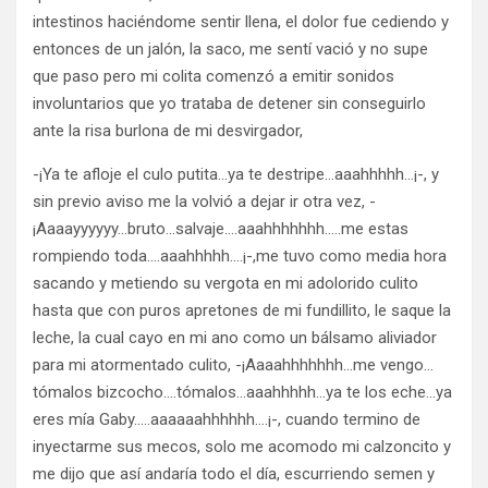
intestinos haciéndome sentir llena, el dolor fue cediendo y
entonces de un jalón, la saco, me sentí vació y no supe
que paso pero mi colita comenzó a emitir sonidos
involuntarios que yo trataba de detener sin conseguirlo
ante la risa burlona de mi desvirgador,
-¡Ya te afloje el culo putita…ya te destripe…aaahhhhh…¡-, y
sin previo aviso me la volvió a dejar ir otra vez, -
¡Aaaayyyyyy…bruto…salvaje….aaahhhhhhh…..me estas
rompiendo toda….aaahhhhh….¡-,me tuvo como media hora
sacando y metiendo su vergota en mi adolorido culito
hasta que con puros apretones de mi fundillito, le saque la
leche, la cual cayo en mi ano como un bálsamo aliviador
para mi atormentado culito, -¡Aaaahhhhhhh…me vengo…
tómalos bizcocho….tómalos…aaahhhhh…ya te los eche…ya
eres mía Gaby…..aaaaaahhhhhh….¡-, cuando termino de
inyectarme sus mecos, solo me acomodo mi calzoncito y
me dijo que así andaría todo el día, escurriendo semen y