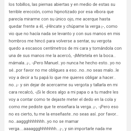
los tobillos, las piernas abiertas y en medio de estas su
terrible erección, como hipnotizado por esa víbora que
parecía mirarme con su único ojo, me acerque hasta
quedar frente a él, -¡Híncate y chúpame la verga ¡-, como
vio que no hacía nada se levanto y con sus manos en mis
hombros me hincó para volverse a sentar, su vergota
quedo a escasos centímetros de mi cara y tomándola con
una de sus manos me la acercó, -¡Métetela en la boca…
mámala…¡-, -¡Pero Manuel…yo nunca he hecho esto…yo no
sé…por favor no me obligues a eso…no…no seas malo…le
voy a decir a tu papá lo que me quieres obligar a hacer…
no…¡- y sin dejar de acercarme su vergota y tallarla en mi
cara recalcó, -¡Si le dices algo a mi papa o a tu madre les
voy a contar como te dejaste meter el dedo en la cola y
como me pediste que te enseñara la verga…¡-, -¡Pero eso
no es cierto, tu me la enseñaste…no seas así…por favor…
no…aaggghhhhhhh…yo no se mamar
verga…..aaaaggghhhhhhh….¡-, y sin importarle nada me