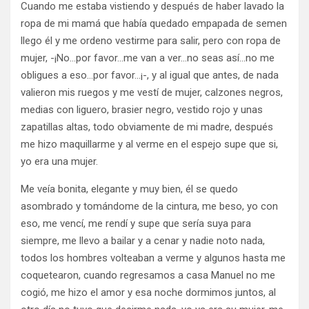
Cuando me estaba vistiendo y después de haber lavado la
ropa de mi mamá que había quedado empapada de semen
llego él y me ordeno vestirme para salir, pero con ropa de
mujer, -¡No…por favor…me van a ver…no seas así…no me
obligues a eso…por favor…¡-, y al igual que antes, de nada
valieron mis ruegos y me vestí de mujer, calzones negros,
medias con liguero, brasier negro, vestido rojo y unas
zapatillas altas, todo obviamente de mi madre, después
me hizo maquillarme y al verme en el espejo supe que si,
yo era una mujer.
Me veía bonita, elegante y muy bien, él se quedo
asombrado y tomándome de la cintura, me beso, yo con
eso, me vencí, me rendí y supe que sería suya para
siempre, me llevo a bailar y a cenar y nadie noto nada,
todos los hombres volteaban a verme y algunos hasta me
coquetearon, cuando regresamos a casa Manuel no me
cogió, me hizo el amor y esa noche dormimos juntos, al