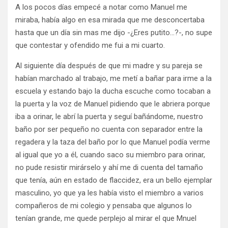
A los pocos días empecé a notar como Manuel me
miraba, había algo en esa mirada que me desconcertaba
hasta que un día sin mas me dijo -¿Eres putito…?-, no supe
que contestar y ofendido me fui a mi cuarto.
Al siguiente día después de que mi madre y su pareja se
habían marchado al trabajo, me metí a bañar para irme a la
escuela y estando bajo la ducha escuche como tocaban a
la puerta y la voz de Manuel pidiendo que le abriera porque
iba a orinar, le abrí la puerta y seguí bañándome, nuestro
baño por ser pequeño no cuenta con separador entre la
regadera y la taza del baño por lo que Manuel podía verme
al igual que yo a él, cuando saco su miembro para orinar,
no pude resistir mirárselo y ahí me di cuenta del tamaño
que tenía, aún en estado de flaccidez, era un bello ejemplar
masculino, yo que ya les había visto el miembro a varios
compañeros de mi colegio y pensaba que algunos lo
tenían grande, me quede perplejo al mirar el que Mnuel