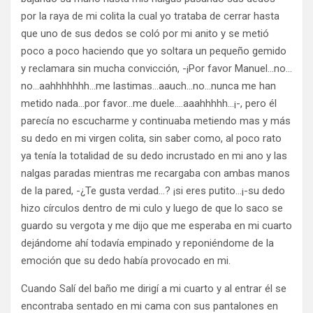
por la raya de mi colita la cual yo trataba de cerrar hasta
que uno de sus dedos se coló por mi anito y se metió
poco a poco haciendo que yo soltara un pequeño gemido
y reclamara sin mucha convicción, -¡Por favor Manuel…no…
no…aahhhhhhh…me lastimas…aauch…no…nunca me han
metido nada…por favor…me duele….aaahhhhh…¡-, pero él
parecía no escucharme y continuaba metiendo mas y más
su dedo en mi virgen colita, sin saber como, al poco rato
ya tenía la totalidad de su dedo incrustado en mi ano y las
nalgas paradas mientras me recargaba con ambas manos
de la pared, -¿Te gusta verdad…? ¡si eres putito…¡-su dedo
hizo círculos dentro de mi culo y luego de que lo saco se
guardo su vergota y me dijo que me esperaba en mi cuarto
dejándome ahí todavía empinado y reponiéndome de la
emoción que su dedo había provocado en mi.
Cuando Salí del baño me dirigí a mi cuarto y al entrar él se
encontraba sentado en mi cama con sus pantalones en