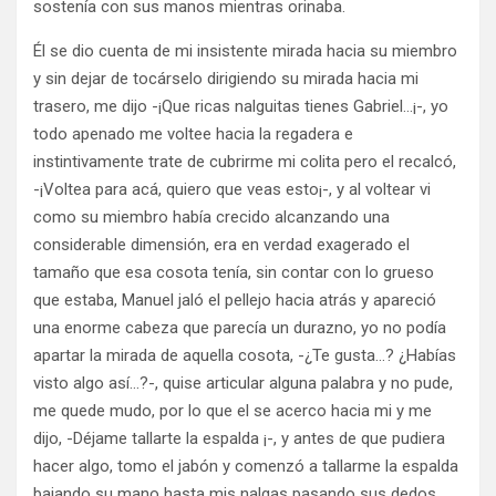
sostenía con sus manos mientras orinaba.
Él se dio cuenta de mi insistente mirada hacia su miembro
y sin dejar de tocárselo dirigiendo su mirada hacia mi
trasero, me dijo -¡Que ricas nalguitas tienes Gabriel…¡-, yo
todo apenado me voltee hacia la regadera e
instintivamente trate de cubrirme mi colita pero el recalcó,
-¡Voltea para acá, quiero que veas esto¡-, y al voltear vi
como su miembro había crecido alcanzando una
considerable dimensión, era en verdad exagerado el
tamaño que esa cosota tenía, sin contar con lo grueso
que estaba, Manuel jaló el pellejo hacia atrás y apareció
una enorme cabeza que parecía un durazno, yo no podía
apartar la mirada de aquella cosota, -¿Te gusta…? ¿Habías
visto algo así…?-, quise articular alguna palabra y no pude,
me quede mudo, por lo que el se acerco hacia mi y me
dijo, -Déjame tallarte la espalda ¡-, y antes de que pudiera
hacer algo, tomo el jabón y comenzó a tallarme la espalda
bajando su mano hasta mis nalgas pasando sus dedos