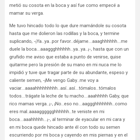
metió su cosota en la boca y así fue como empecé a
mamar su verga.
Me tuvo hincado todo lo que dure mamándole su cosota
hasta que me dolieron las rodillas y la boca, y termine
suplicando, -¡Ya…ya…por favor…déjame….aaaghhhhhh….me
duele la boca….aaaggghhhhhh…ya…ya…¡-, hasta que con un
gruñido me aviso que estaba a punto de venirse, quise
quitarme pero la presión de su mano en mi nuca me lo
impidió y tuve que tragar parte de su abundante, espeso y
caliente semen, -¡Me vengo Gaby…me voy a
vaciar….aaaahhhhhhhhh…así…así….tómalos…tómalos
todos….trágate la leche de tu macho….aaahhhhh Gaby, que
rico mamas verga…¡-, ¡No…eso no….aaggghhhhhhh…como
eres mal..aaaagggggghhhhhh…te veniste en mi
boca….aaahhhhh….¡-, al terminar de eyacular en mi cara y
en mi boca quede hincado ante él con todo su semen
escurriendo por mi boca y cayendo en mis piernas y en el