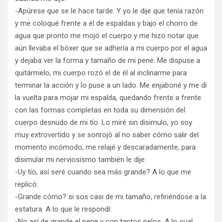
-Apúrese que se le hace tarde. Y yo le dije que tenía razón
y me coloqué frente a él de espaldas y bajo el chorro de
agua que pronto me mojó el cuerpo y me hizo notar que
aún llevaba el bóxer que se adhería a mi cuerpo por el agua
y dejaba ver la forma y tamaño de mi pene. Me dispuse a
quitármelo, mi cuerpo rozó el de él al inclinarme para
terminar la acción y lo puse a un lado. Me enjaboné y me dí
la vuelta para mojar mi espalda, quedando frente a frente
con las formas completas en toda su dimensión del
cuerpo desnudo de mi tío. Lo miré sin disimulo, yo soy
muy extrovertido y se sonrojó al no saber cómo salir del
momento incómodo, me relajé y descaradamente, para
disimular mi nerviosismo también le dije:
-Uy tío, así seré cuando sea más grande? A lo que me
replicó:
-Grande cómo? si sos casi de mi tamaño, refiriéndose a la
estatura. A lo que le respondí:
-No así de grande el pene y con tantos pelos. A lo cual