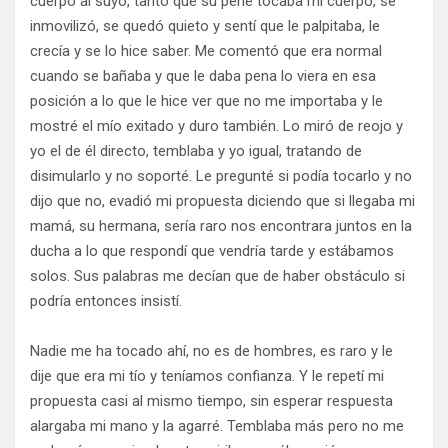
cuerpo al suyo, tanto que su pene tocaba mi cuerpo, se
inmovilizó, se quedó quieto y sentí que le palpitaba, le
crecía y se lo hice saber. Me comentó que era normal
cuando se bañaba y que le daba pena lo viera en esa
posición a lo que le hice ver que no me importaba y le
mostré el mío exitado y duro también. Lo miró de reojo y
yo el de él directo, temblaba y yo igual, tratando de
disimularlo y no soporté. Le pregunté si podía tocarlo y no
dijo que no, evadió mi propuesta diciendo que si llegaba mi
mamá, su hermana, sería raro nos encontrara juntos en la
ducha a lo que respondí que vendría tarde y estábamos
solos. Sus palabras me decían que de haber obstáculo si
podría entonces insistí.
Nadie me ha tocado ahí, no es de hombres, es raro y le
dije que era mi tío y teníamos confianza. Y le repetí mi
propuesta casi al mismo tiempo, sin esperar respuesta
alargaba mi mano y la agarré. Temblaba más pero no me