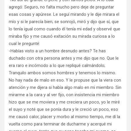
agregó: Seguro, no falta mucho pero deje de preguntar
esas cosas y apúrese. Le seguí mirando y le dije mirara el
mío y si le parecía bien; se sonrojó, miró y dijo que sí, que
lo tenía igual como cuando él tenía mi edad y observé que
miraba fijo y me causó exitación su mirada curiosa a lo
cual le pregunté:
-Habías visto a un hombre desnudo antes? Te has
duchado con otra persona antes y me dijo que no. Que le
era raro e incómodo a lo que repliqué calmándolo;
Tranquilo ambos somos hombres y tenemos lo mismo.
No hay nada de malo en eso. Y le propuse que la viera con
atención y me dijera si había algo malo en mi miembro. Sin
mirarme a la cara y al ver fijo, con insistencia mi miembro
hizo que se me moviera y me creciera un poco, yo le miré
el suyo y noté que se ponía dura y le creció un poco, eso
me causó calor, placer y morbo al mismo tiempo, me dí la
vuelta como para terminar de ducharme y acerqué mi