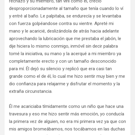
rechazó y su miembro, tan viril como él, creció
desproporcionadamente al tamaño que tenía cuando lo ví
y entré al baño. Le palpitaba, se endurecía y se levantaba
con fuerza golpéandose contra su vientre. Apreté mi
mano y le acaricié, deslizándola de atrás hacia adelante
aprovechando la lubricación que me prestaba el jabón, le
dije hiciera lo mismo conmigo, inmóvil sin decir palabra
tomé la iniciativa, su mano y la acerqué a mi miembro ya
completamente erecto y con un tamaño desconocido
para mí. Él dejó su silencio y replicó que era casi tan
grande como el de él, lo cual me hizo sentir muy bien y me
dio confianza para relajarme y disfrutar el momento y la
extraña circunstancia.
Él me acariciaba tímidamente como un niño que hace una
travesura y eso me hizo sentir más emoción, yo conducía
la primera vez de alguien, no era mi primera vez ya que con
mis amigos bromeábamos, nos tocábamos en las duchas