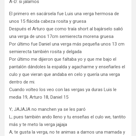
A-D: si jalamos
El primero en sacársela fue Luis una verga hermosa de
unos 15 flácida cabeza rosita y gruesa
Después el Arturo que como traía short al bajárselo salió
una verga de unos 17cm semierecta morena gruesa
Por último fue Daniel una verga más pequeña unos 13 cm
semierecta también rosita y delgada
Por último me dijieron que faltaba yo y que me bajo el
pantalón dándoles la espalda y agacharme y enseñarles el
culo y que vieran que andaba en celo y quería una verga
dentro de mi.
Cuando volteo los veo con las vergas ya duras Luis le
media 19, Arturo 18, Daniel 15
Y; JAJAJA no manchen ya se les paró
L; pues también ando lleno y tu enseñas el culo we, tantito
más y te meto la verga jajjaja
A; te gusta la verga, no te animas a darnos una mamada y