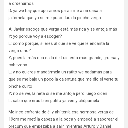
a ordeñarnos
D; ya we hay que apurarnos para irme a mi casa a
jalármela que ya se me puso dura la pinche verga
A; Javier escoge que verga está más rica y se antoja más
Y; yo porque voy a escoger?
L: como porque, si eres al que se ve que le encanta la
verga o no?
Y; pues la más rica es la de Luis está más grande, gruesa y
cabezona
L; y no quieres mandármela un ratito we nadamas para
que se me baje un poco la calentura que me dio el verte tu
pinche culito
Y; no se we, la neta si se me antoja pero luego dicen
L; sabia que eras bien putito ya ven y chúpamela
Me inco enfrente de él y ahí tenía esa hermosa verga de
19cm me metí la cabeza a la boca y empecé a saborear el
precum que empezaba a salir, mientras Arturo y Daniel