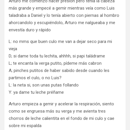
Arturo me comenzó hacer presión pero tenía la cabeza
más grande y empecé a gemir mientras veía como Luis
taladraba a Daniel y lo tenía abierto con piernas al hombro
ahorcandolo y escupiéndolo, Arturo me nalgueaba y me
envestía duro y rápido
L: no mms que buen culo me van a dejar seco para mi
vieja
D; si dame toda tu lechita, ahhhh, si papi taládrame
L; te encanta la verga putito, pídeme más cabron
A; pinches putitos de haber sabido desde cuando les
partimos el culo, o no Luis?
L: la neta si, son unas putas follando
Y: ya dame tu leche préñame
Arturo empieza a gemir y acelerar la respiración, siento
como se engruesa más su verga y me avienta tres
chorros de leche calientita en el fondo de mi culo y cae
sobre mi espalda