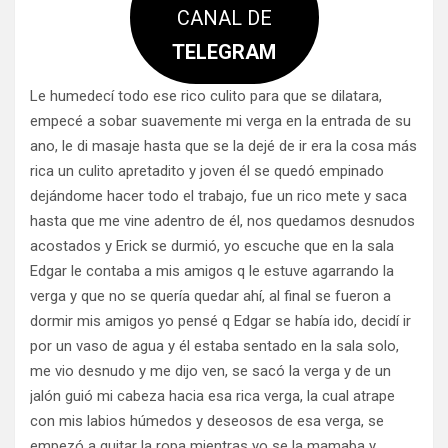
CANAL DE
TELEGRAM
Le humedecí todo ese rico culito para que se dilatara,
empecé a sobar suavemente mi verga en la entrada de su
ano, le di masaje hasta que se la dejé de ir era la cosa más
rica un culito apretadito y joven él se quedó empinado
dejándome hacer todo el trabajo, fue un rico mete y saca
hasta que me vine adentro de él, nos quedamos desnudos
acostados y Erick se durmió, yo escuche que en la sala
Edgar le contaba a mis amigos q le estuve agarrando la
verga y que no se quería quedar ahí, al final se fueron a
dormir mis amigos yo pensé q Edgar se había ido, decidí ir
por un vaso de agua y él estaba sentado en la sala solo,
me vio desnudo y me dijo ven, se sacó la verga y de un
jalón guió mi cabeza hacia esa rica verga, la cual atrape
con mis labios húmedos y deseosos de esa verga, se
empezó a quitar la ropa mientras yo se la mamaba y